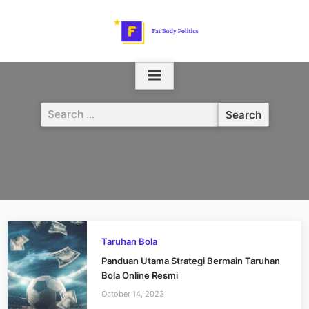
Skip
to
content
Search
for:
Taruhan Bola
Panduan Utama Strategi Bermain Taruhan
Bola Online Resmi
October 14, 2023