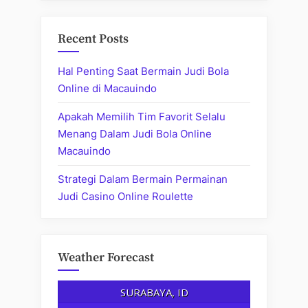
Recent Posts
Hal Penting Saat Bermain Judi Bola
Online di Macauindo
Apakah Memilih Tim Favorit Selalu
Menang Dalam Judi Bola Online
Macauindo
Strategi Dalam Bermain Permainan
Judi Casino Online Roulette
Weather Forecast
SURABAYA, ID