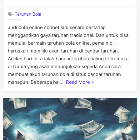
on
Taruhan Bola
Judi bola online sbobet kini secara bertahap
menggantikan gaya taruhan tradisional. Dan untuk bisa
memulai bermain taruhan bola online, pemain di
haruskan memiliki akun taruhan di bandar taruhan.
Artikel hari ini adalah bandar taruhan paling terkemuka
di Dunia yang akan menunjukkan kepada Anda cara
membuat akun taruhan bola di situs bandar taruhan
“Panduan
manapun. Beberapa hal …
Read More
»
Lengkap
Daftar
Judi
Bola
Online
Sbobet
Terpercaya”