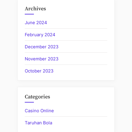
Resmi”
Archives
June 2024
February 2024
December 2023
November 2023
October 2023
Categories
Casino Online
Taruhan Bola