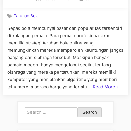
on
Taruhan Bola
Sepak bola mempunyai pasar dan popularitas tersendiri
di kalangan pemain. Para pemain profesional akan
memiliki strategi taruhan bola online yang
memungkinkan mereka memperoleh keuntungan jangka
panjang dari olahraga tersebut. Meskipun banyak
pemain modern hanya mengetahui sedikit tentang
olahraga yang mereka pertaruhkan, mereka memiliki
komputer yang menjalankan algoritme yang memberi
“Pandu
tahu mereka berapa harga yang terlalu …
Read More
»
Utama
Strateg
Bermai
Search
Taruha
for:
Bola
Online